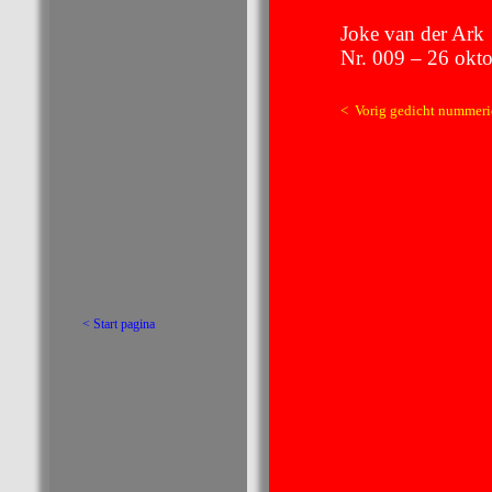
Joke van der Ark
Nr. 009 – 26 okt
< Vorig gedicht nummeri
< Start pagina