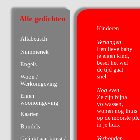
Alle gedichten
Kinderen
Alfabetisch
Verlangen
Een lieve baby
Nummeriek
je eigen kind,
besef het wel
Engels
de tijd gaat
snel.
Woon /
Werkomgeving
Nog even
Eigen
Ze zijn bijna
woonomgeving
volwassen,
wonen nog thuis
Kaarten
op de mooiste ple
in je huis.
Bundels
Verbonden
Gelinkt aan kunst /