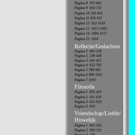
Pagina 8 597-
662
Pagina 9 663-
743
Pagina 10 744-
816
Pagina 11 818-
921
Pagina 12 922-
1016
Pagina 13 1017-
1083
Pagina 14 1084-
1157
Pagina 15 1164
Reflectie/Gedachten
Pagina 1 001-
238
Pagina 2 239-
440
Pagina 3 441-
651
Pagina 4 652-
781
Pagina 5 788-
985
Pagina 6 989-
1191
Pagina 7 1195-
Filosofie
Pagina 1 001-
410
Pagina 2 411-
618
Pagina 3 621-
923
Pagina 4 935-
Vriendschap/Liefde/
Huwelijk
Pagina 1 001-
502
Pagina 2 503-
711