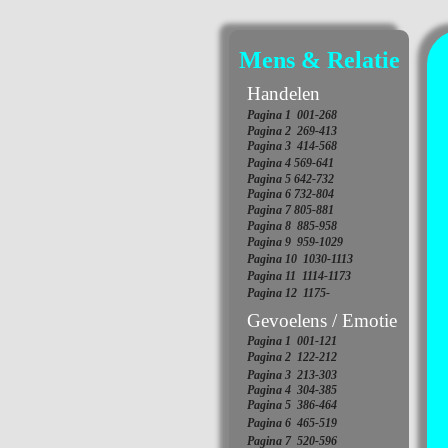
Mens & Relatie
Handelen
Pagina 1 001-
268
Pagina 2 269-
413
Pagina 3 414-
568
Pagina 4 569-
641
Pagina 5 642-
732
Pagina 6 732-
804
Pagina 7 805-
881
Pagina 8 885-
958
Pagina 9 959-
1029
Pagina 10 1030-
1113
Pagina 11 1114-
1173
Pagina 12 1175-
Gevoelens / Emotie
Pagina 1 001-
121
Pagina 2 122-
212
Pagina 3 213-
303
Pagina 4 304-
385
Pagina 5 386-
464
Pagina 6 465-
519
Pagina 7 520-
596