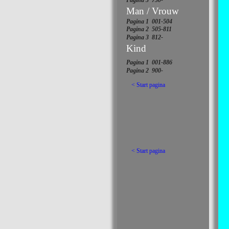
Pagina 3 730-
Man / Vrouw
Pagina 1 001-
504
Pagina 2 505-
811
Pagina 3 812-
Kind
Pagina 1 001-
886
Pagina 2 900-
< Start pagina
< Start pagina